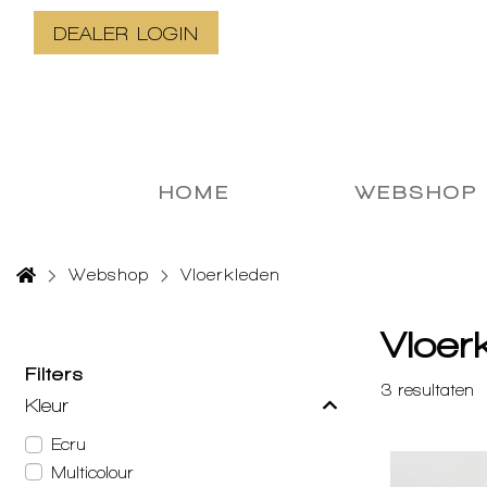
DEALER LOGIN
HOME
WEBSHOP
Webshop
Vloerkleden
Vloer
Filters
3
resultaten
Kleur
Ecru
Multicolour