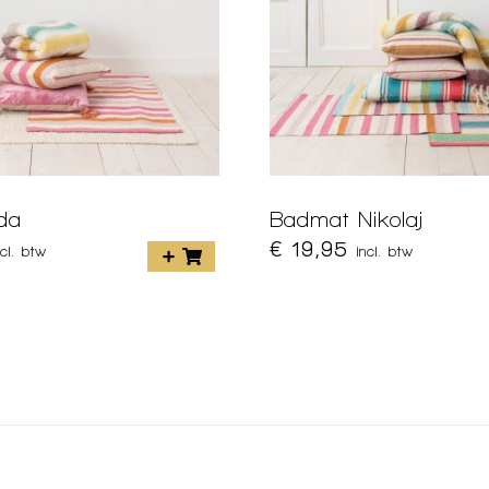
da
Badmat Nikolaj
€ 19,95
ncl. btw
incl. btw