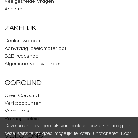
Veelgestelde vragen
Account
ZAKELIJK
Dealer worden
Aanvraag beeldmateriaal
B2B webshop
Algemene voorwaarden
GOROUND
Over Goround
Verkooppunten
Vacatures
Privacy beleid
Deze site maakt gebruik van cookies, deze zijn nodig om
deze website zo goed mogelijk te laten functioneren. Door
VOLG ONS