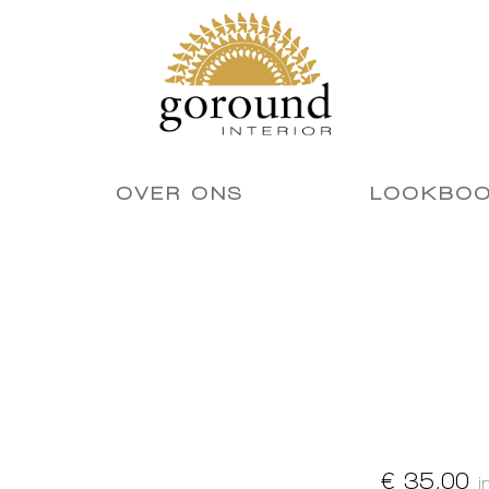
OVER ONS
LOOKBO
€ 35,00
i