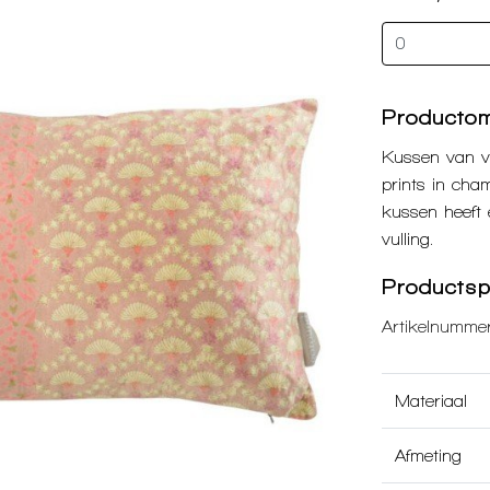
Productom
Kussen van vi
prints in cha
kussen heeft 
vulling.
Productspe
Artikelnummer
Materiaal
Afmeting