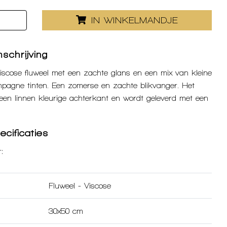
IN WINKELMANDJE
schrijving
scose fluweel met een zachte glans en een mix van kleine
mpagne tinten. Een zomerse en zachte blikvanger. Het
een linnen kleurige achterkant en wordt geleverd met een
cificaties
:
Fluweel
-
Viscose
30x50 cm