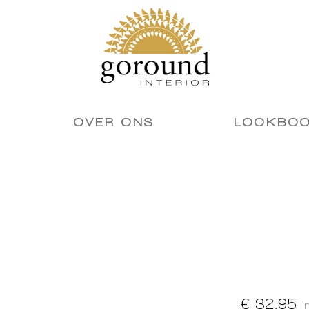
OVER ONS
LOOKBO
€ 32,95
i