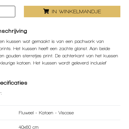
IN WINKELMANDJE
schrijving
elen kussen wat gemaakt is van een pachwork van
 prints. Het kussen heeft een zachte glanst. Aan beide
een gouden sterretjes print. De achterkant van het kussen
kleurige katoen. Het kussen wordt geleverd inclusief
cificaties
:
Fluweel
-
Katoen
-
Viscose
40x60 cm