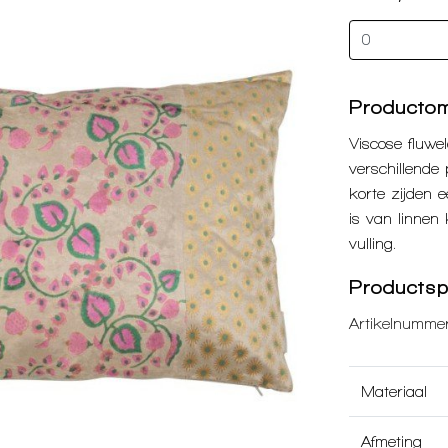
Productom
Viscose fluw
verschillende
korte zijden 
is van linnen 
vulling.
Productspe
Artikelnummer
Materiaal
Afmeting