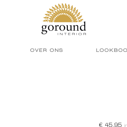
OVER ONS
LOOKBO
€ 45,95
i