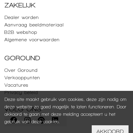
ZAKELIJK
Dealer worden
Aanvraag beeldmateriaal
B2B webshop
Algemene voorwaarden
GOROUND
Over Goround
Verkooppunten
Vacatures
Privacy beleid
Deze site maakt gebruik van cookies, deze zijn nodig om
deze website zo goed mogelijk te laten functioneren. Door
VOLG ONS
akkoord te gaan met deze melding accepteert u het
gebruik van deze cookies.
AKKOORD