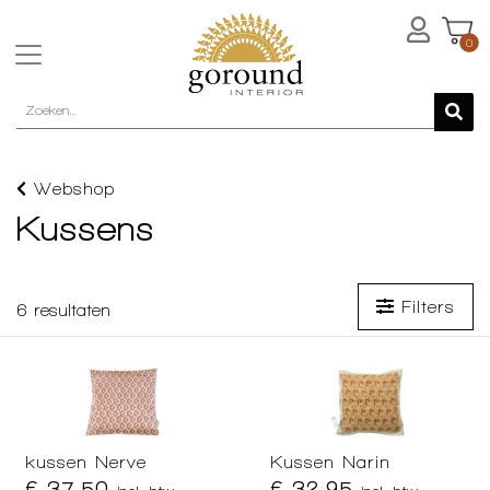
0
Webshop
Kussens
Filters
6
resultaten
kussen Nerve
Kussen Narin
€ 37,50
€ 32,95