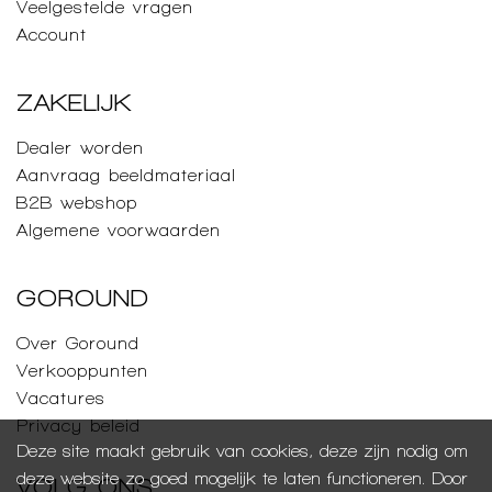
Veelgestelde vragen
Account
ZAKELIJK
Dealer worden
Aanvraag beeldmateriaal
B2B webshop
Algemene voorwaarden
GOROUND
Over Goround
Verkooppunten
Vacatures
Privacy beleid
Deze site maakt gebruik van cookies, deze zijn nodig om
deze website zo goed mogelijk te laten functioneren. Door
VOLG ONS