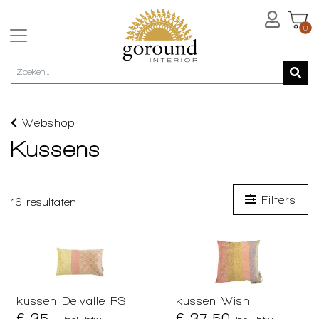
0
Webshop
Kussens
Filters
16
resultaten
kussen Delvalle RS
kussen Wish
€ 35,-
€ 37,50