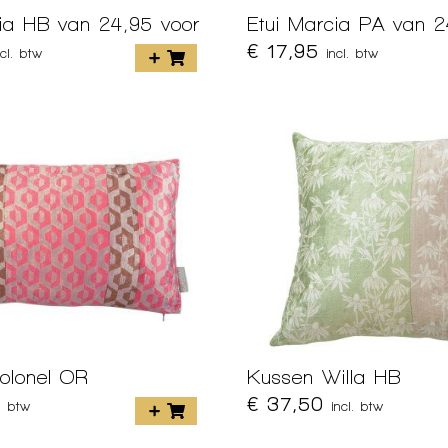
cia HB van 24,95 voor
Etui Marcia PA van 2
€ 17,95
ncl. btw
incl. btw
olonel OR
Kussen Willa HB
€ 37,50
l. btw
incl. btw