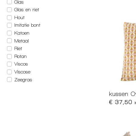
Glas
Glas en riet
Hout
Imitatie bont
Katoen
Metaal
Riet
Rotan
Viscos
Viscose
Zeegras
kussen 
€ 37,50