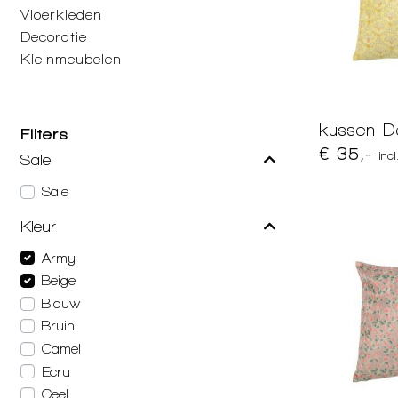
Vloerkleden
Decoratie
Kleinmeubelen
kussen De
Filters
€ 35,-
inc
Sale
Sale
Kleur
Army
Beige
Blauw
Bruin
Camel
Ecru
Geel