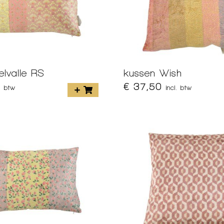
lvalle RS
kussen Wish
€ 37,50
l. btw
incl. btw