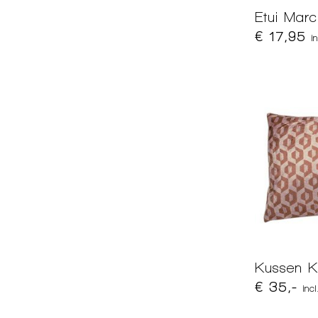
Etui Mar
€ 17,95
i
Kussen K
€ 35,-
inc