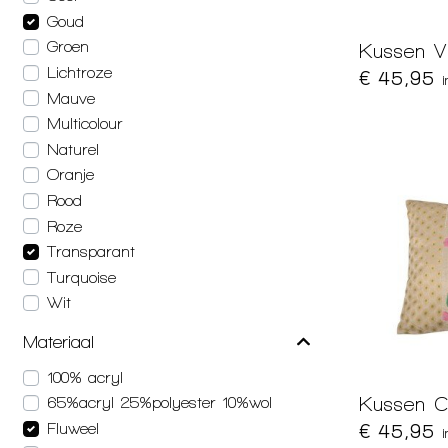
Goud
Groen
Kussen V
Lichtroze
€ 45,95
Mauve
Multicolour
Naturel
Oranje
Rood
Roze
Transparant
Turquoise
Wit
Materiaal
100% acryl
Kussen C
65%acryl 25%polyester 10%wol
Fluweel
€ 45,95