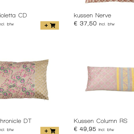
ioletta CD
kussen Nerve
€ 37,50
incl. btw
incl. btw
hronicle DT
Kussen Column RS
€ 49,95
incl. btw
incl. btw