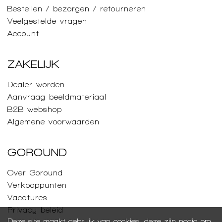
Bestellen / bezorgen / retourneren
Veelgestelde vragen
Account
ZAKELIJK
Dealer worden
Aanvraag beeldmateriaal
B2B webshop
Algemene voorwaarden
GOROUND
Over Goround
Verkooppunten
Vacatures
Privacy beleid
Deze site maakt gebruik van cookies, deze zijn nodig om