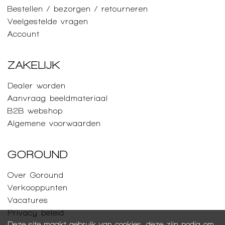
Bestellen / bezorgen / retourneren
Veelgestelde vragen
Account
ZAKELIJK
Dealer worden
Aanvraag beeldmateriaal
B2B webshop
Algemene voorwaarden
GOROUND
Over Goround
Verkooppunten
Vacatures
Privacy beleid
Deze site maakt gebruik van cookies, deze zijn nodig om