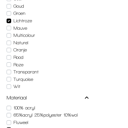
Goud
Groen
Lichtroze
Mauve
Multicolour
Naturel
Oranje
Rood
Roze
Transparant
Turquoise
Wit
Materiaal
100% acryl
65%acryl 25%polyester 10%wol
Fluweel