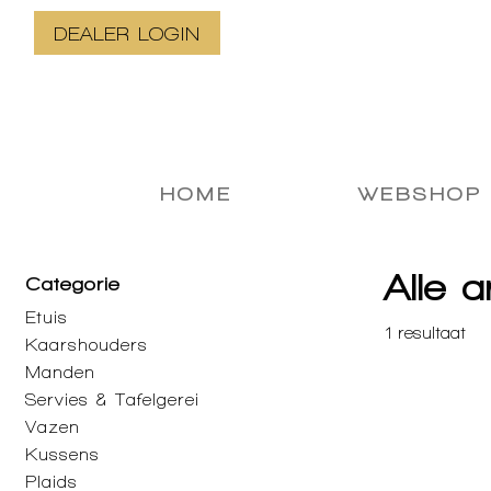
DEALER LOGIN
HOME
WEBSHOP
Alle a
Categorie
Etuis
1
resultaat
Kaarshouders
Manden
Servies & Tafelgerei
Vazen
Kussens
Plaids