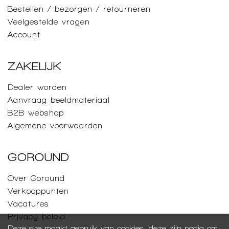
Bestellen / bezorgen / retourneren
Veelgestelde vragen
Account
ZAKELIJK
Dealer worden
Aanvraag beeldmateriaal
B2B webshop
Algemene voorwaarden
GOROUND
Over Goround
Verkooppunten
Vacatures
Privacy beleid
Deze site maakt gebruik van cookies, deze zijn nodig om