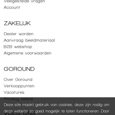
Veelgestelde vragen
Account
ZAKELIJK
Dealer worden
Aanvraag beeldmateriaal
B2B webshop
Algemene voorwaarden
GOROUND
Over Goround
Verkooppunten
Vacatures
Privacy beleid
Deze site maakt gebruik van cookies, deze zijn nodig om
deze website zo goed mogelijk te laten functioneren. Door
VOLG ONS