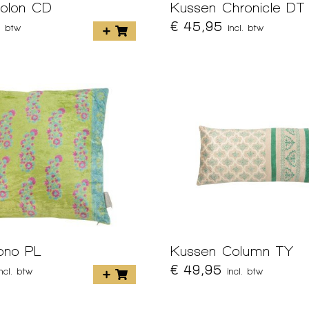
olon CD
Kussen Chronicle DT
€ 45,95
l. btw
incl. btw
ono PL
Kussen Column TY
€ 49,95
incl. btw
incl. btw