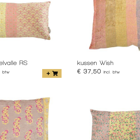
lvalle RS
kussen Wish
€ 37,50
l. btw
incl. btw