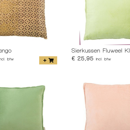
ango
Sierkussen Fluweel KI
€ 25,95
incl. btw
incl. btw