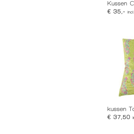
Kussen C
€ 35,-
inc
kussen T
€ 37,50