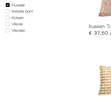
Fluweel
Imitatie bont
Katoen
Viscos
kussen T
Viscose
€ 37,50