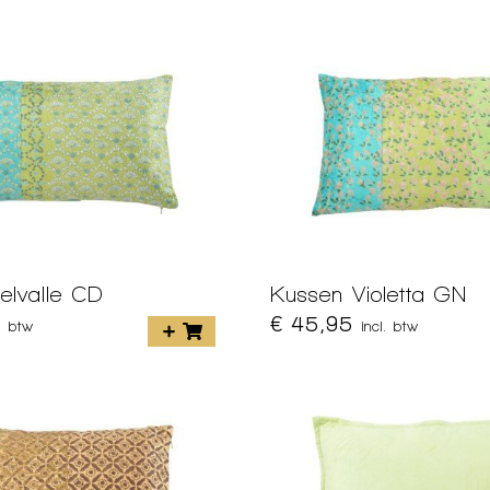
elvalle CD
Kussen Violetta GN
€ 45,95
l. btw
incl. btw