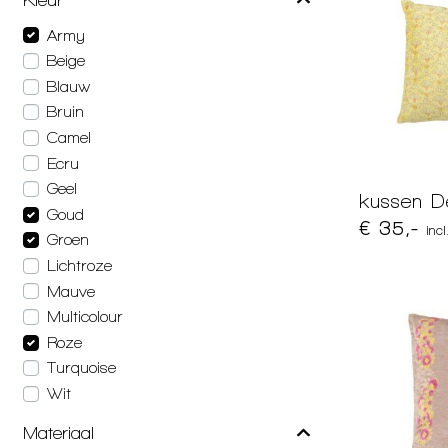
Army
Beige
Blauw
Bruin
Camel
Ecru
Geel
kussen De
Goud
€ 35,-
inc
Groen
Lichtroze
Mauve
Multicolour
Roze
Turquoise
Wit
Materiaal