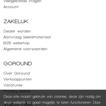
Veelgestelde vragen
Account
ZAKELIJK
Dealer worden
Aanvraag beeldmateriaal
B2B webshop
Algemene voorwaarden
GOROUND
Over Goround
Verkooppunten
Vacatures
Privacy beleid
Deze site maakt gebruik van cookies, deze zijn nodig om
deze website zo goed mogelijk te laten functioneren. Door
VOLG ONS