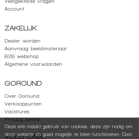
Veelgestelde vragen
Account
ZAKELIJK
Dealer worden
Aanvraag beeldmateriaal
B2B webshop
Algemene voorwaarden
GOROUND
Over Goround
Verkooppunten
Vacatures
Privacy beleid
Deze site maakt gebruik van cookies, deze zijn nodig om
deze website zo goed mogelijk te laten functioneren. Door
VOLG ONS