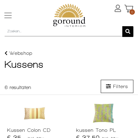
0
Webshop
Kussens
Filters
6
resultaten
Kussen Colon CD
kussen Tono PL
€ 35,-
€ 37,50