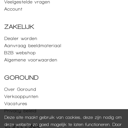
Veelgestelde vragen
Account
ZAKELIJK
Dealer worden
Aanvraag beeldmateriaal
B2B webshop
Algemene voorwaarden
GOROUND
Over Goround
Verkooppunten
Vacatures
Privacy beleid
Deze site maakt gebruik van cookies, deze zijn nodig om
deze website zo goed mogelijk te laten functioneren. Door
VOLG ONS