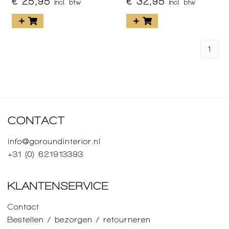
€ 25,95
€ 32,95
incl. btw
incl. btw
1
CONTACT
info@goroundinterior.nl
+31 (0) 621913393
KLANTENSERVICE
Contact
Bestellen / bezorgen / retourneren