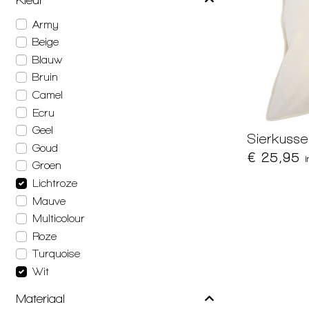
Army
Beige
Blauw
Bruin
Camel
Ecru
Geel
Sierkuss
Goud
€ 25,95
Groen
Lichtroze
Mauve
Multicolour
Roze
Turquoise
Wit
Materiaal