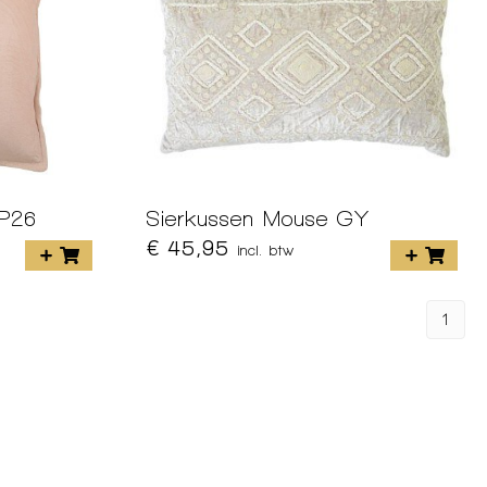
DP26
Sierkussen Mouse GY
€ 45,95
incl. btw
1