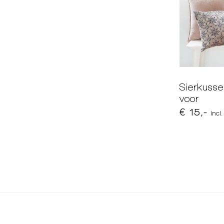
Sierkuss
voor
€ 15,-
incl