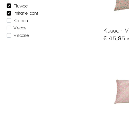
Fluweel
Imitatie bont
Katoen
Viscos
Kussen V
Viscose
€ 45,95