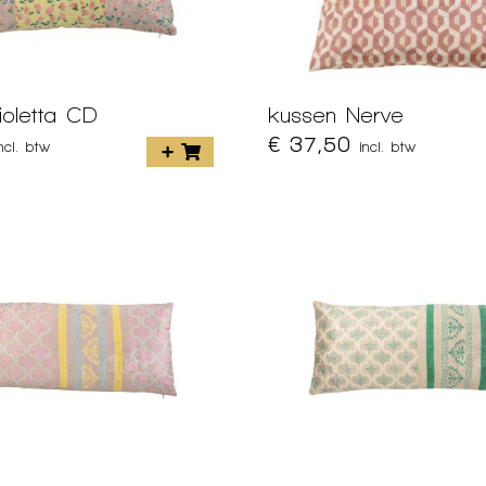
ioletta CD
kussen Nerve
€ 37,50
incl. btw
incl. btw