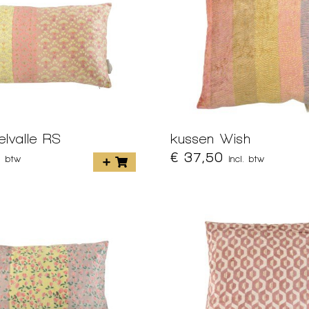
lvalle RS
kussen Wish
€ 37,50
l. btw
incl. btw