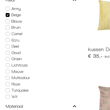
Army
Beige
Blauw
Bruin
Camel
Ecru
Geel
kussen De
Goud
€ 35,-
inc
Groen
Lichtroze
Mauve
Multicolour
Roze
Turquoise
Wit
Materiaal