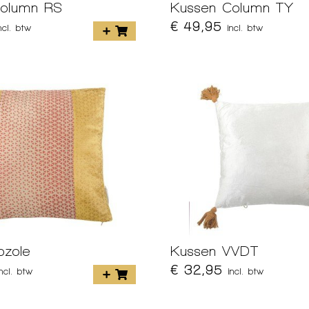
Column RS
Kussen Column TY
€ 49,95
ncl. btw
incl. btw
ozole
Kussen VVDT
€ 32,95
incl. btw
incl. btw