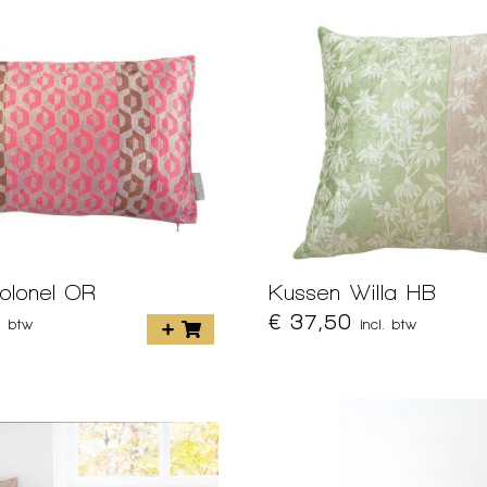
olonel OR
Kussen Willa HB
€ 37,50
l. btw
incl. btw