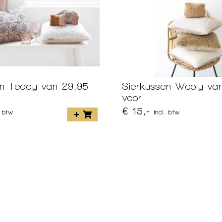
en Teddy van 29,95
Sierkussen Wooly va
voor
€ 15,-
. btw
incl. btw