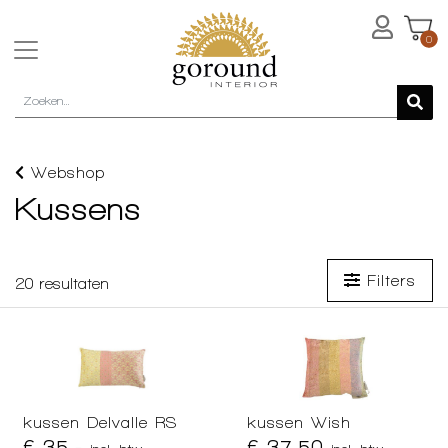
0
Webshop
Kussens
Filters
20
resultaten
kussen Delvalle RS
kussen Wish
€ 35,-
€ 37,50