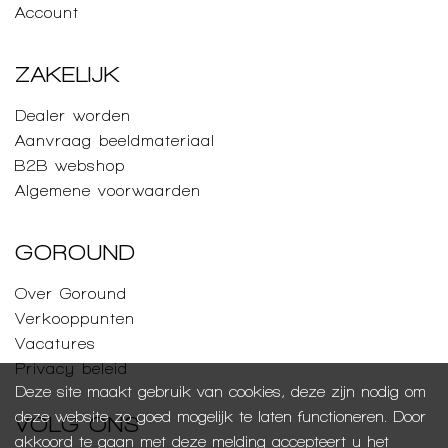
Account
ZAKELIJK
Dealer worden
Aanvraag beeldmateriaal
B2B webshop
Algemene voorwaarden
GOROUND
Over Goround
Verkooppunten
Vacatures
Privacy beleid
Deze site maakt gebruik van cookies, deze zijn nodig om
deze website zo goed mogelijk te laten functioneren. Door
VOLG ONS
akkoord te gaan met deze melding accepteert u het