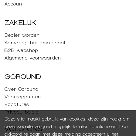
Account
ZAKELIJK
Dealer worden
Aanvraag beeldmateriaal
B2B webshop
Algemene voorwaarden
GOROUND
Over Goround
Verkooppunten
Vacatures
Privacy beleid
Deze site maakt gebruik van cookies, deze zijn nodig om
deze website zo goed mogelijk te laten functioneren. Door
VOLG ONS
akkoord te gaan met deze melding accepteert u het