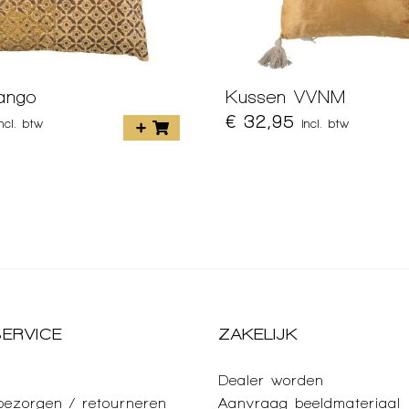
ango
Kussen VVNM
€ 32,95
incl. btw
incl. btw
ERVICE
ZAKELIJK
Dealer worden
 bezorgen / retourneren
Aanvraag beeldmateriaal