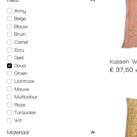
Army
Beige
Blauw
Bruin
Camel
Ecru
Geel
kussen W
Goud
€ 37,50
Groen
Lichtroze
Mauve
Multicolour
Roze
Turquoise
Wit
Materiaal