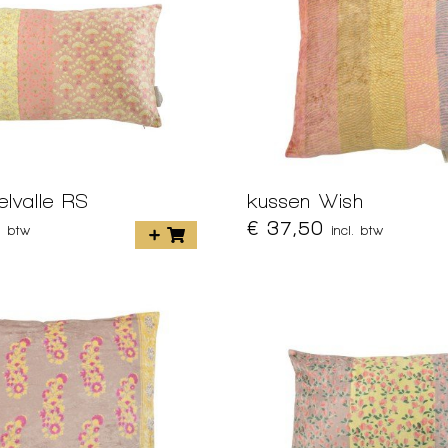
lvalle RS
kussen Wish
€ 37,50
l. btw
incl. btw