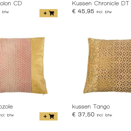
olon CD
Kussen Chronicle DT
€ 45,95
l. btw
incl. btw
ozole
kussen Tango
€ 37,50
incl. btw
incl. btw