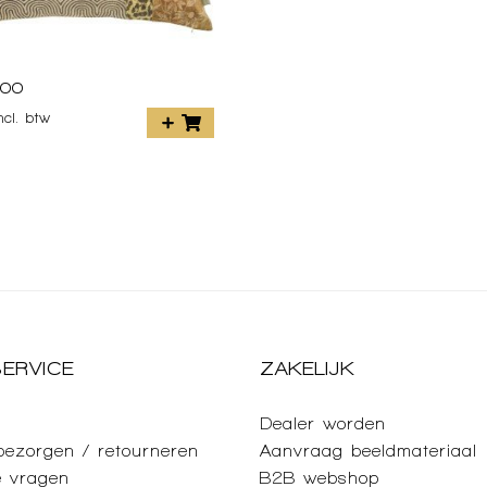
oo
incl. btw
ERVICE
ZAKELIJK
Dealer worden
 bezorgen / retourneren
Aanvraag beeldmateriaal
e vragen
B2B webshop