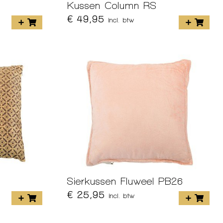
Kussen Column RS
€ 49,95
incl. btw
Sierkussen Fluweel PB26
€ 25,95
incl. btw