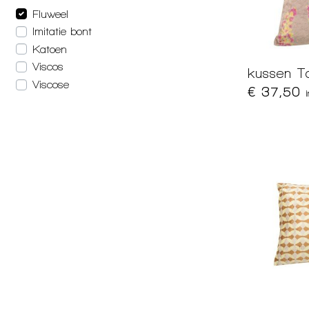
Fluweel
Imitatie bont
Katoen
Viscos
kussen T
Viscose
€ 37,50