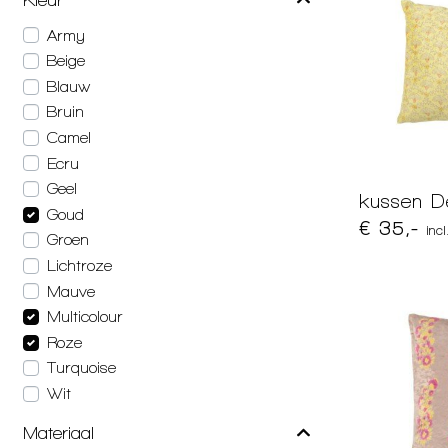
Army
Beige
Blauw
Bruin
Camel
Ecru
Geel
kussen De
Goud
€ 35,-
inc
Groen
Lichtroze
Mauve
Multicolour
Roze
Turquoise
Wit
Materiaal