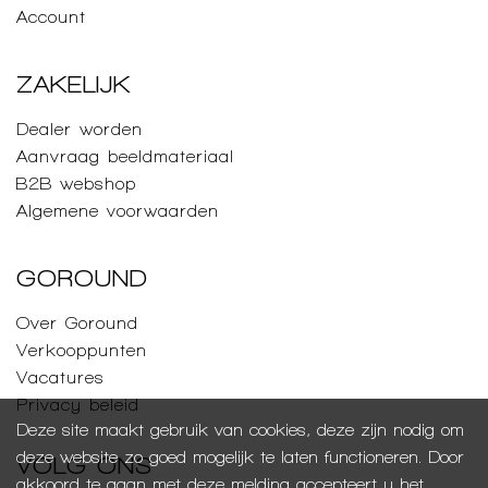
Account
ZAKELIJK
Dealer worden
Aanvraag beeldmateriaal
B2B webshop
Algemene voorwaarden
GOROUND
Over Goround
Verkooppunten
Vacatures
Privacy beleid
Deze site maakt gebruik van cookies, deze zijn nodig om
deze website zo goed mogelijk te laten functioneren. Door
VOLG ONS
akkoord te gaan met deze melding accepteert u het