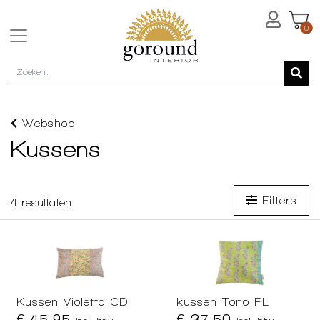
0
Webshop
Kussens
Filters
4
resultaten
Kussen Violetta CD
kussen Tono PL
€ 45,95
€ 37,50