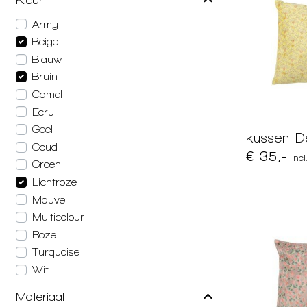
Army
Beige
Blauw
Bruin
Camel
Ecru
Geel
kussen De
Goud
€ 35,-
inc
Groen
Lichtroze
Mauve
Multicolour
Roze
Turquoise
Wit
Materiaal