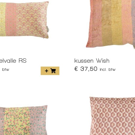
lvalle RS
kussen Wish
€ 37,50
l. btw
incl. btw