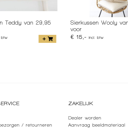
en Teddy van 29,95
Sierkussen Wooly va
voor
€ 15,-
. btw
incl. btw
ERVICE
ZAKELIJK
Dealer worden
 bezorgen / retourneren
Aanvraag beeldmateriaal