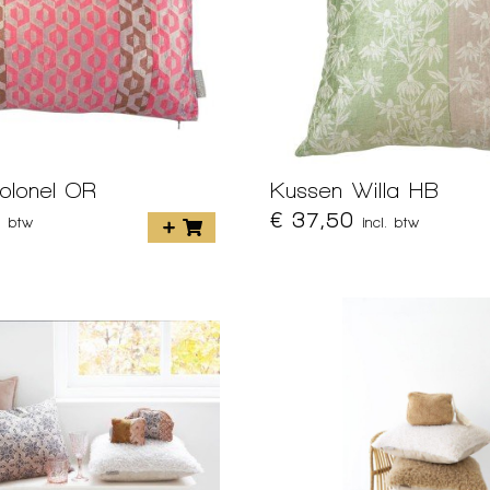
olonel OR
Kussen Willa HB
€ 37,50
l. btw
incl. btw