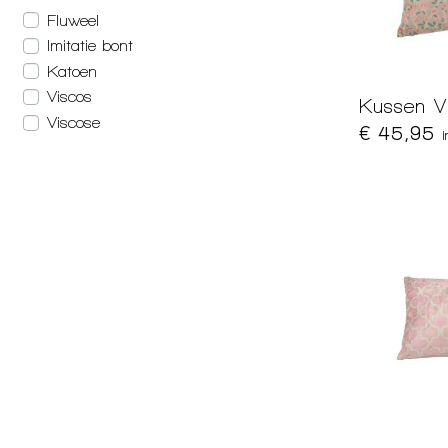
Fluweel
Imitatie bont
Katoen
Viscos
Kussen V
Viscose
€ 45,95