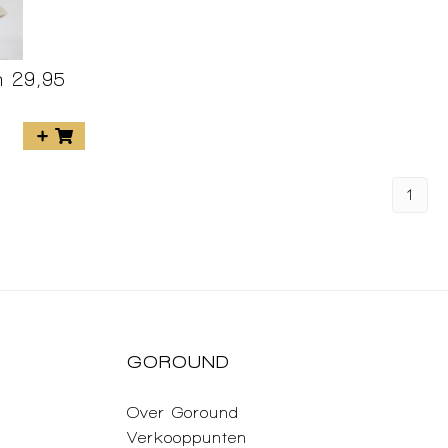
n 29,95
1
GOROUND
Over Goround
Verkooppunten