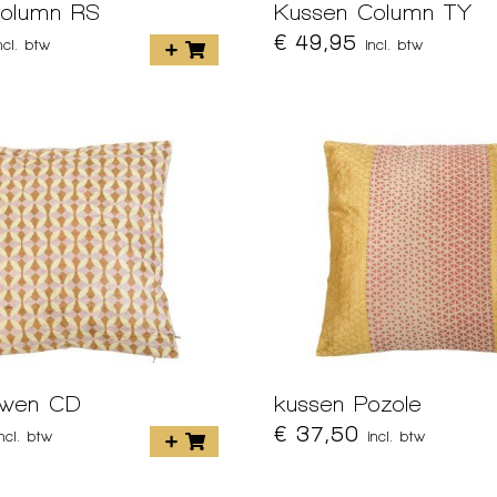
Column RS
Kussen Column TY
€ 49,95
ncl. btw
incl. btw
Owen CD
kussen Pozole
€ 37,50
incl. btw
incl. btw