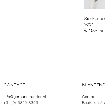
Sierkuss
voor
€ 15,-
incl
CONTACT
KLANTENS
info@goroundinterior.nl
Contact
+31 (0) 621913393
Bestellen /