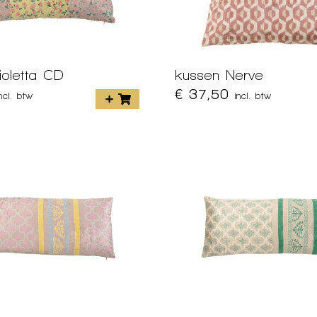
ioletta CD
kussen Nerve
€ 37,50
incl. btw
incl. btw