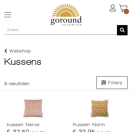
0
Webshop
Kussens
Filters
8
resultaten
kussen Nerve
Kussen Narin
€ 37,50
€ 32,95