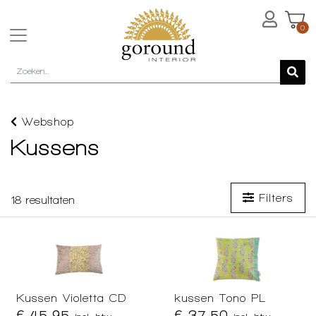
0
Webshop
Kussens
Filters
18
resultaten
Kussen Violetta CD
kussen Tono PL
€ 45,95
€ 37,50