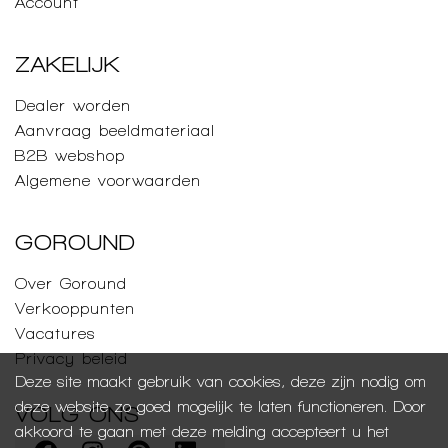
Account
ZAKELIJK
Dealer worden
Aanvraag beeldmateriaal
B2B webshop
Algemene voorwaarden
GOROUND
Over Goround
Verkooppunten
Vacatures
Privacy beleid
Deze site maakt gebruik van cookies, deze zijn nodig om
deze website zo goed mogelijk te laten functioneren. Door
VOLG ONS
akkoord te gaan met deze melding accepteert u het