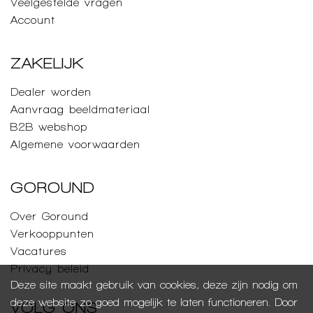
Veelgestelde vragen
Account
ZAKELIJK
Dealer worden
Aanvraag beeldmateriaal
B2B webshop
Algemene voorwaarden
GOROUND
Over Goround
Verkooppunten
Vacatures
Privacy beleid
Deze site maakt gebruik van cookies, deze zijn nodig om
deze website zo goed mogelijk te laten functioneren. Door
VOLG ONS