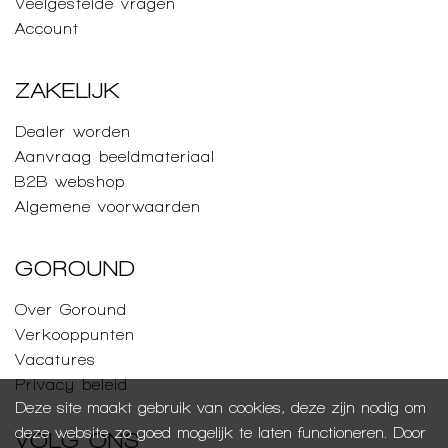
Veelgestelde vragen
Account
ZAKELIJK
Dealer worden
Aanvraag beeldmateriaal
B2B webshop
Algemene voorwaarden
GOROUND
Over Goround
Verkooppunten
Vacatures
Privacy beleid
Deze site maakt gebruik van cookies, deze zijn nodig om
deze website zo goed mogelijk te laten functioneren. Door
VOLG ONS