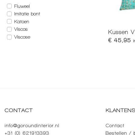
Fluweel
Imitatie bont
Katoen
Viscos
Kussen V
Viscose
€ 45,95
CONTACT
KLANTENS
info@goroundinterior.nl
Contact
+31 (0) 621913393
Bestellen /