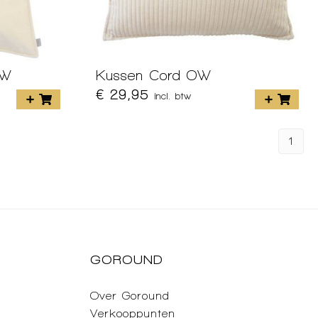
OW
Kussen Cord OW
€ 29,95
incl. btw
1
GOROUND
Over Goround
Verkooppunten