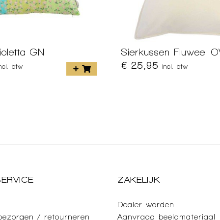
ioletta GN
Sierkussen Fluweel 
€ 25,95
incl. btw
incl. btw
ERVICE
ZAKELIJK
Dealer worden
 bezorgen / retourneren
Aanvraag beeldmateriaal