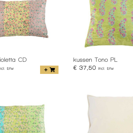
ioletta CD
kussen Tono PL
€ 37,50
incl. btw
incl. btw