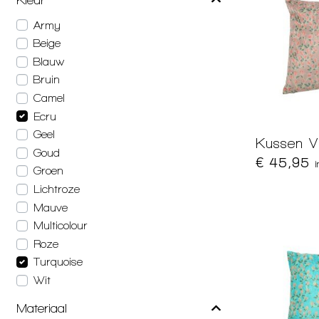
Army
Beige
Blauw
Bruin
Camel
Ecru
Geel
Kussen V
Goud
€ 45,95
Groen
Lichtroze
Mauve
Multicolour
Roze
Turquoise
Wit
Materiaal