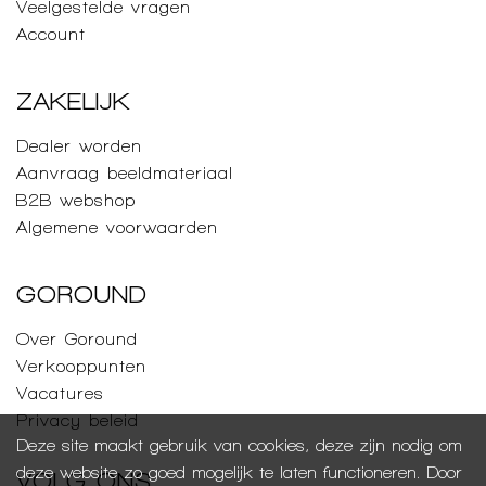
Veelgestelde vragen
Account
ZAKELIJK
Dealer worden
Aanvraag beeldmateriaal
B2B webshop
Algemene voorwaarden
GOROUND
Over Goround
Verkooppunten
Vacatures
Privacy beleid
Deze site maakt gebruik van cookies, deze zijn nodig om
deze website zo goed mogelijk te laten functioneren. Door
VOLG ONS