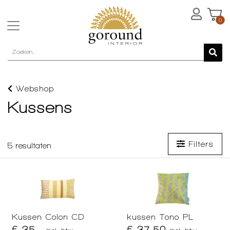
0
Webshop
Kussens
Filters
5
resultaten
Kussen Colon CD
kussen Tono PL
€ 35,-
€ 37,50