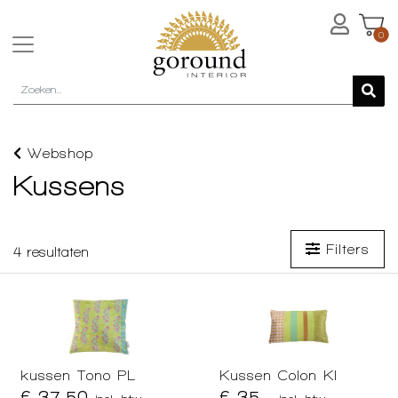
0
Webshop
Kussens
Filters
4
resultaten
kussen Tono PL
Kussen Colon KI
€ 37,50
€ 35,-