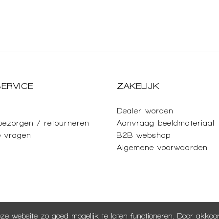
ERVICE
ZAKELIJK
Dealer worden
 bezorgen / retourneren
Aanvraag beeldmateriaal
e vragen
B2B webshop
Algemene voorwaarden
ze website zo goed mogelijk te laten functioneren. Door akko