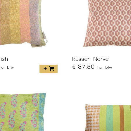
ish
kussen Nerve
€ 37,50
incl. btw
incl. btw