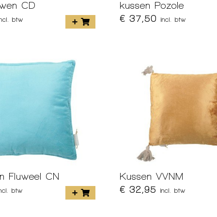
Owen CD
kussen Pozole
€ 37,50
incl. btw
incl. btw
en Fluweel CN
Kussen VVNM
€ 32,95
incl. btw
incl. btw