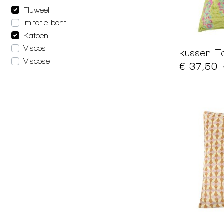
Fluweel
Imitatie bont
Katoen
Viscos
kussen T
Viscose
€ 37,50