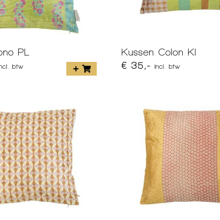
ono PL
Kussen Colon KI
€ 35,-
incl. btw
incl. btw