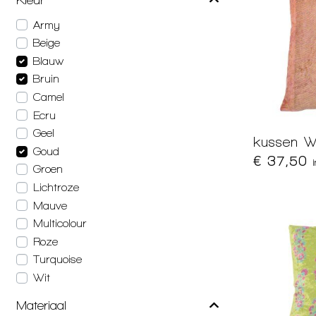
Army
Beige
Blauw
Bruin
Camel
Ecru
Geel
kussen W
Goud
€ 37,50
Groen
Lichtroze
Mauve
Multicolour
Roze
Turquoise
Wit
Materiaal