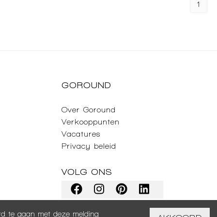
1
GOROUND
Over Goround
Verkooppunten
Vacatures
Privacy beleid
VOLG ONS
ord te gaan met deze melding