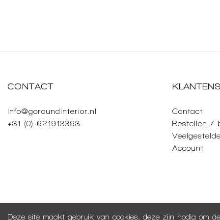
CONTACT
KLANTENS
info@goroundinterior.nl
Contact
+31 (0) 621913393
Bestellen /
Veelgesteld
Account
Deze site maakt gebruik van cookies, deze zijn nodig om de