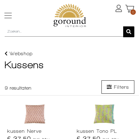
0
Webshop
Kussens
Filters
9
resultaten
kussen Nerve
kussen Tono PL
€ 37,50
€ 37,50