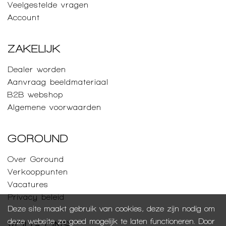
Veelgestelde vragen
Account
ZAKELIJK
Dealer worden
Aanvraag beeldmateriaal
B2B webshop
Algemene voorwaarden
GOROUND
Over Goround
Verkooppunten
Vacatures
Privacy beleid
Deze site maakt gebruik van cookies, deze zijn nodig om
deze website zo goed mogelijk te laten functioneren. Door
VOLG ONS