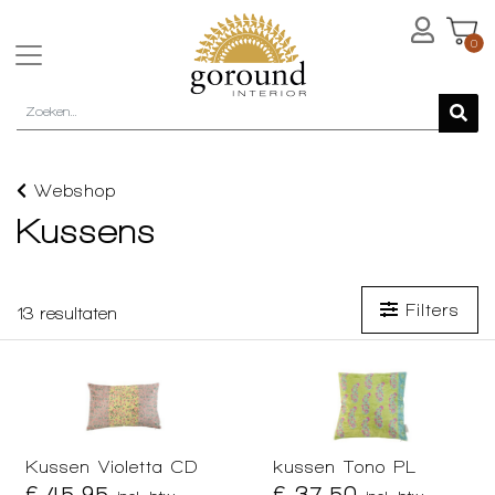
0
Webshop
Kussens
Filters
13
resultaten
Kussen Violetta CD
kussen Tono PL
€ 45,95
€ 37,50