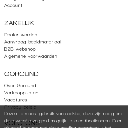
Account
ZAKELIJK
Dealer worden
Aanvraag beeldmateriaal
B2B webshop
Algemene voorwaarden
GOROUND
Over Goround
Verkooppunten
Vacatures
Privacy beleid
Deze site maakt gebruik van cookies, deze zijn nodig om
deze website zo goed mogelijk te laten functioneren. Door
VOLG ONS
akkoord te gaan met deze melding accepteert u het