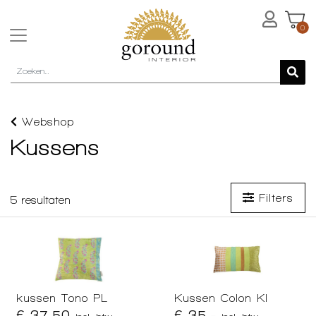
0
Webshop
Kussens
Filters
5
resultaten
kussen Tono PL
Kussen Colon KI
€ 37,50
€ 35,-