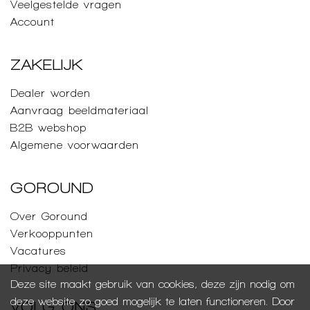
Veelgestelde vragen
Account
ZAKELIJK
Dealer worden
Aanvraag beeldmateriaal
B2B webshop
Algemene voorwaarden
GOROUND
Over Goround
Verkooppunten
Vacatures
Privacy beleid
Deze site maakt gebruik van cookies, deze zijn nodig om
deze website zo goed mogelijk te laten functioneren. Door
VOLG ONS