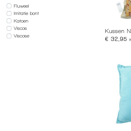
Fluweel
Imitatie bont
Katoen
Viscos
Kussen N
Viscose
€ 32,95