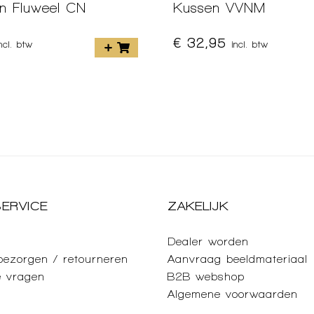
en Fluweel CN
Kussen VVNM
€ 32,95
incl. btw
incl. btw
ERVICE
ZAKELIJK
Dealer worden
 bezorgen / retourneren
Aanvraag beeldmateriaal
e vragen
B2B webshop
Algemene voorwaarden