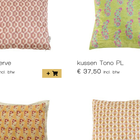
erve
kussen Tono PL
€ 37,50
incl. btw
incl. btw