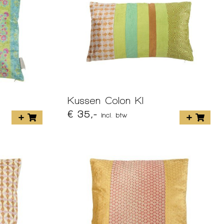
Kussen Colon KI
€ 35,-
incl. btw