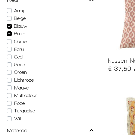
Army
Beige
Blauw
Bruin
Camel
Ecru
Geel
kussen N
Goud
€ 37,50
Groen
Lichtroze
Mauve
Multicolour
Roze
Turquoise
Wit
Materiaal