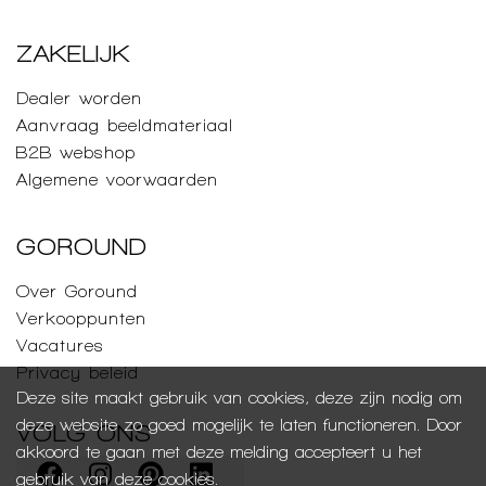
ZAKELIJK
Dealer worden
Aanvraag beeldmateriaal
B2B webshop
Algemene voorwaarden
GOROUND
Over Goround
Verkooppunten
Vacatures
Privacy beleid
Deze site maakt gebruik van cookies, deze zijn nodig om
deze website zo goed mogelijk te laten functioneren. Door
VOLG ONS
akkoord te gaan met deze melding accepteert u het
gebruik van deze cookies.