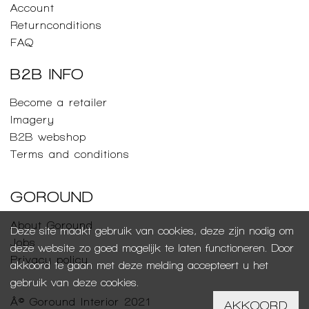
Account
Returnconditions
FAQ
B2B INFO
Become a retailer
Imagery
B2B webshop
Terms and conditions
GOROUND
About Goround
Deze site maakt gebruik van cookies, deze zijn nodig om
Jobs
deze website zo goed mogelijk te laten functioneren. Door
Privacy policy
akkoord te gaan met deze melding accepteert u het
gebruik van deze cookies.
Â© Goround Interior 2021
AKKOORD